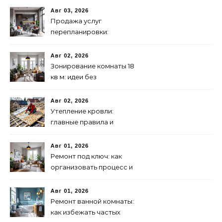
лампы
Авг 03, 2026
Продажа услуг
перепланировки:
практическое
руководство
Авг 02, 2026
Зонирование комнаты 18
кв м: идеи без
перегородок
Авг 02, 2026
Утепление кровли:
главные правила и
типичные ошибки
Авг 01, 2026
Ремонт под ключ: как
организовать процесс и
контролировать качество
Авг 01, 2026
Ремонт ванной комнаты:
как избежать частых