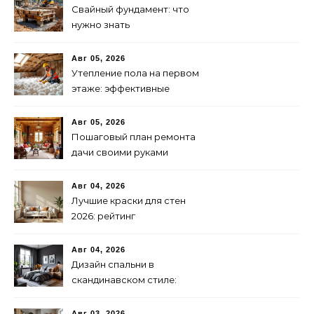
Свайный фундамент: что
нужно знать
предпринимателю
Авг 05, 2026
Утепление пола на первом
этаже: эффективные
способы и материалы
Авг 05, 2026
Пошаговый план ремонта
дачи своими руками
Авг 04, 2026
Лучшие краски для стен
2026: рейтинг
экологичности и
стойкости
Авг 04, 2026
Дизайн спальни в
скандинавском стиле:
бюджетно и стильно
Авг 03, 2026