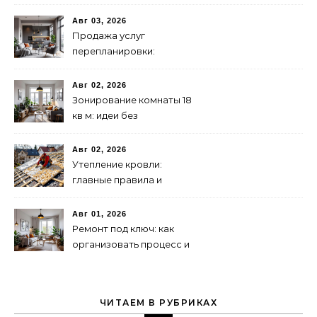
подсветка и декоративные
лампы
Авг 03, 2026
Продажа услуг
перепланировки:
практическое
руководство
Авг 02, 2026
Зонирование комнаты 18
кв м: идеи без
перегородок
Авг 02, 2026
Утепление кровли:
главные правила и
типичные ошибки
Авг 01, 2026
Ремонт под ключ: как
организовать процесс и
контролировать качество
ЧИТАЕМ В РУБРИКАХ