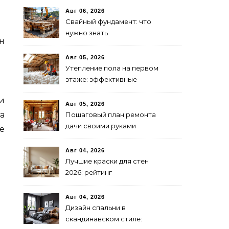
Авг 06, 2026
Свайный фундамент: что
нужно знать
н
предпринимателю
Авг 05, 2026
Утепление пола на первом
этаже: эффективные
способы и материалы
и
Авг 05, 2026
а
Пошаговый план ремонта
дачи своими руками
е
Авг 04, 2026
Лучшие краски для стен
2026: рейтинг
экологичности и
стойкости
Авг 04, 2026
Дизайн спальни в
скандинавском стиле: