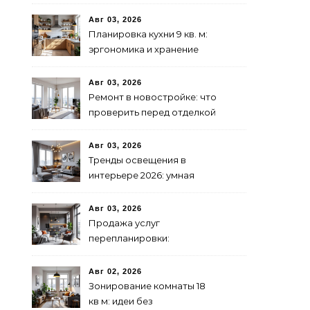
бюджетно и стильно
Авг 03, 2026
Планировка кухни 9 кв. м:
эргономика и хранение
Авг 03, 2026
Ремонт в новостройке: что
проверить перед отделкой
Авг 03, 2026
Тренды освещения в
интерьере 2026: умная
подсветка и декоративные
лампы
Авг 03, 2026
Продажа услуг
перепланировки:
практическое
руководство
Авг 02, 2026
Зонирование комнаты 18
кв м: идеи без