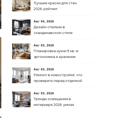
Лучшие краски для стен
2026: рейтинг
экологичности и
стойкости
Авг 04, 2026
Дизайн спальни в
скандинавском стиле:
бюджетно и стильно
Авг 03, 2026
Планировка кухни 9 кв. м:
эргономика и хранение
Авг 03, 2026
Ремонт в новостройке: что
проверить перед отделкой
Авг 03, 2026
Тренды освещения в
интерьере 2026: умная
подсветка и декоративные
лампы